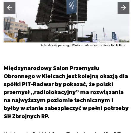
Następny slajd
Poprzedni slajd
Radar dalekiego zasięgu Warta po podniesieniu anteny. Fot. M.Dura
Międzynarodowy Salon Przemysłu
Obronnego w Kielcach jest kolejną okazją dla
spółki PIT-Radwar by pokazać, że polski
przemysł „radiolokacyjny” ma rozwiązania
na najwyższym poziomie technicznym i
byłby w stanie zabezpieczyć w pełni potrzeby
Sił Zbrojnych RP.