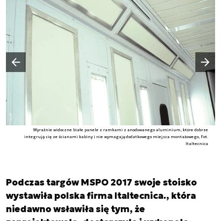
Następny slajd
Poprzedni slajd
Wyraźnie widoczne białe panele z ramkami z anodowanego aluminium, które dobrze
integrują się ze ścianami kabiny i nie wymagają dodatkowego miejsca montażowego, Fot.
Italtecnica
Podczas targów MSPO 2017 swoje stoisko
wystawiła polska firma Italtecnica., która
niedawno wsławiła się tym, że