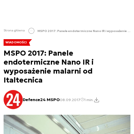
Strona główna
MSPO 2017: Panele endotermiczne Nano IR i wyposażenie malarni od Italtecnica
WIADOMOŚCI
MSPO 2017: Panele
endotermiczne Nano IR i
wyposażenie malarni od
Italtecnica
Defence24 MSPO
08.09.2017
1 min.