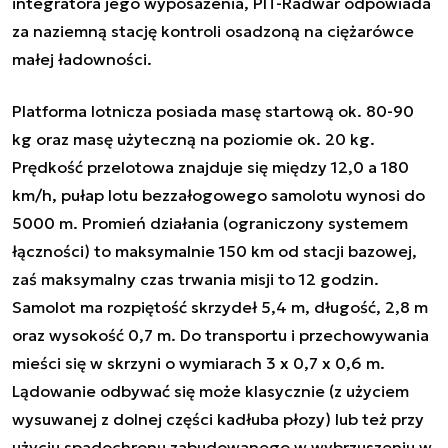
integratora jego wyposażenia, PIT-Radwar odpowiada
za naziemną stację kontroli osadzoną na ciężarówce
małej ładowności.
Platforma lotnicza posiada masę startową ok. 80-90
kg oraz masę użyteczną na poziomie ok. 20 kg.
Prędkość przelotowa znajduje się między 12,0 a 180
km/h, pułap lotu bezzałogowego samolotu wynosi do
5000 m. Promień działania (ograniczony systemem
łączności) to maksymalnie 150 km od stacji bazowej,
zaś maksymalny czas trwania misji to 12 godzin.
Samolot ma rozpiętość skrzydeł 5,4 m, długość, 2,8 m
oraz wysokość 0,7 m. Do transportu i przechowywania
mieści się w skrzyni o wymiarach 3 x 0,7 x 0,6 m.
Lądowanie odbywać się może klasycznie (z użyciem
wysuwanej z dolnej części kadłuba płozy) lub też przy
użyciu spadochronu zabudowanego w wybrzuszeniu w