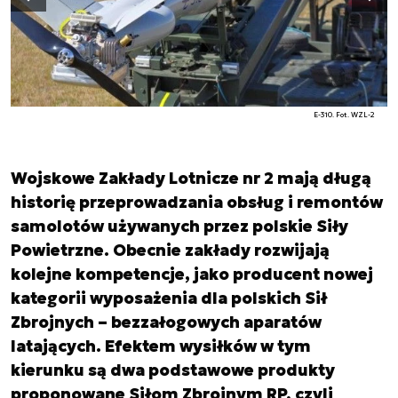
Poprzedni slajd
E-310. Fot. WZL-2
Wojskowe Zakłady Lotnicze nr 2 mają długą
historię przeprowadzania obsług i remontów
samolotów używanych przez polskie Siły
Powietrzne. Obecnie zakłady rozwijają
kolejne kompetencje, jako producent nowej
kategorii wyposażenia dla polskich Sił
Zbrojnych – bezzałogowych aparatów
latających. Efektem wysiłków w tym
kierunku są dwa podstawowe produkty
proponowane Siłom Zbrojnym RP, czyli