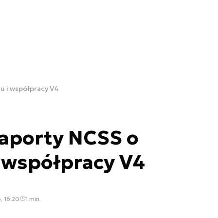
u i współpracy V4
aporty NCSS o
 współpracy V4
, 16:20
1 min.