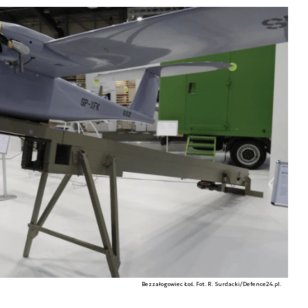
Bezzałogowiec Łoś. Fot. R. Surdacki/Defence24.pl.