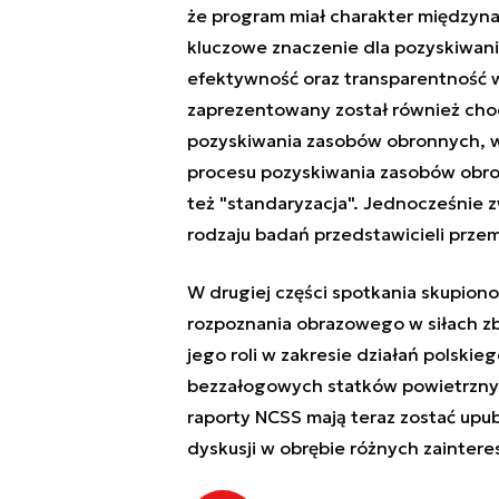
że program miał charakter międzyna
kluczowe znaczenie dla pozyskiwan
efektywność oraz transparentność
zaprezentowany został również cho
pozyskiwania zasobów obronnych, w
procesu pozyskiwania zasobów obron
też "standaryzacja". Jednocześnie
rodzaju badań przedstawicieli prze
W drugiej części spotkania skupiono
rozpoznania obrazowego w siłach zb
jego roli w zakresie działań polski
bezzałogowych statków powietrznych
raporty NCSS mają teraz zostać upub
dyskusji w obrębie różnych zainte