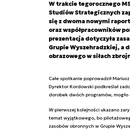
W trakcie tegorocznego M
Studiów Strategicznych za
się z dwoma nowymi rapor
oraz współpracowników pol
prezentacja dotyczyła zas
Grupie Wyszehradzkiej, a d
obrazowego w siłach zbroj
Całe spotkanie poprowadził Mariusz
Dyrektor Kordowski podkreślał zado
dorobek dwóch programów, mogło od
W pierwszej kolejności ukazano zar
temat wyjątkowego, bo pilotażowego
zasobów obronnych w Grupie Wyszehr