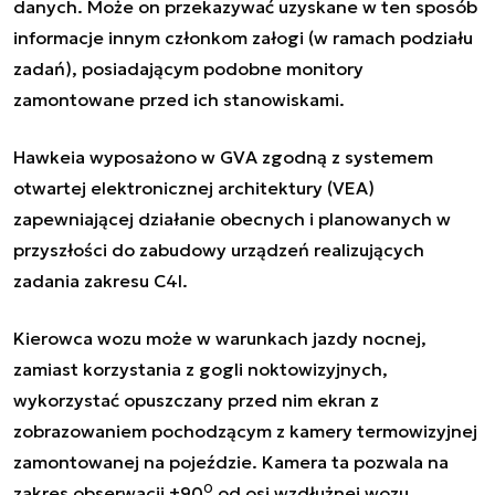
danych. Może on przekazywać uzyskane w ten sposób
informacje innym członkom załogi (w ramach podziału
zadań), posiadającym podobne monitory
zamontowane przed ich stanowiskami.
Hawkeia
wyposażono w GVA zgodną z systemem
otwartej elektronicznej architektury (VEA)
zapewniającej działanie obecnych i planowanych w
przyszłości do zabudowy urządzeń realizujących
zadania zakresu C4I.
Kierowca wozu może w warunkach jazdy nocnej,
zamiast korzystania z gogli noktowizyjnych,
wykorzystać opuszczany przed nim ekran z
zobrazowaniem pochodzącym z kamery termowizyjnej
zamontowanej na pojeździe. Kamera ta pozwala na
0
zakres obserwacji ±90
od osi wzdłużnej wozu.