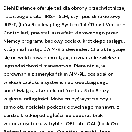
Diehl Defence oferuje też dla obrony przeciwlotniczej
"starszego brata" IRIS-T SLM, czyli pocisk rakietowy
IRIS-T, (Infra Red Imaging System Tail/Thrust Vector –
Controlled) powstał jako efekt kierowanego przez
Niemcy programu budowy pocisku krótkiego zasięgu,
który miał zastąpić AIM-9
Sidewinder
. Charakteryzuje
się on wektorowaniem ciągu, co znacznie zwiększa
jego właściwości manewrowe. Pierwotnie, w
porównaniu z amerykańskim AIM-9L, posiadał on
większą czułością systemu naprowadzającego
umożliwiającą atak celu od frontu z 5 do 8 razy
większej odległości. Może on być wystrzelony z
samolotu nosiciela podczas dowolnego manewru z
bardzo krótkiej odległości lub podczas brak
widoczności celu w trybie LOBL lub LOAL (Lock On
Before Launch lub Lock On After Launch). Jego