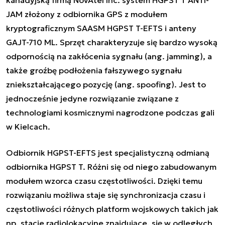
kanadyjską firmą NovAtel Inc. system
HGPST T ANTI-
JAM
złożony z odbiornika GPS z modułem
kryptograficznym SAASM HGPST T-EFTS i anteny
GAJT-710 ML. Sprzęt charakteryzuje się bardzo wysoką
odpornością na zakłócenia sygnału (ang. jamming), a
także groźbę podłożenia fałszywego sygnału
zniekształcającego pozycję (ang. spoofing). Jest to
jednocześnie jedyne rozwiązanie związane z
technologiami kosmicznymi nagrodzone podczas gali
w Kielcach.
Odbiornik HGPST-EFTS jest specjalistyczną odmianą
odbiornika HGPST T. Różni się od niego zabudowanym
modułem wzorca czasu częstotliwości. Dzięki temu
rozwiązaniu możliwa staje się synchronizacja czasu i
częstotliwości różnych platform wojskowych takich jak
np. stacje radiolokacyjne znajdujące, się w odległych