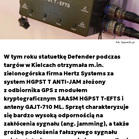
Fot. Space24.pl
W tym roku statuetkę Defender podczas
targów w Kielcach otrzymała m.in.
zielonogórska firma Hertz Systems za
system HGPST T ANTI-JAM złożony
z odbiornika GPS z modułem
kryptograficznym SAASM HGPST T-EFTS i
anteny GAJT-710 ML. Sprzęt charakteryzuje
się bardzo wysoką odpornością na
zakłócenia sygnału (ang. jamming), a także
groźbę podłożenia fałszywego sygnału