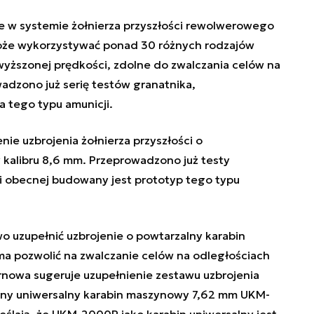
e w systemie żołnierza przyszłości rewolwerowego
oże wykorzystywać ponad 30 różnych rodzajów
wyższonej prędkości, zdolne do zwalczania celów na
dzono już serię testów granatnika,
a tego typu amunicji.
ie uzbrojenia żołnierza przyszłości o
kalibru 8,6 mm. Przeprowadzono już testy
li obecnej budowany jest prototyp tego typu
 uzupełnić uzbrojenie o powtarzalny karabin
a pozwolić na zwalczanie celów na odległościach
arnowa sugeruje uzupełnienie zestawu uzbrojenia
wany uniwersalny karabin maszynowy 7,62 mm UKM-
lają, że UKM-2000P jako karabin uniwersalny jest