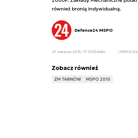
również bronią indywidualną.
Defence24 MSPO
27 sierpnia 2015, 17:30
Źródło:
/ MSPO De
Zobacz również
ZM TARNÓW
MSPO 2015