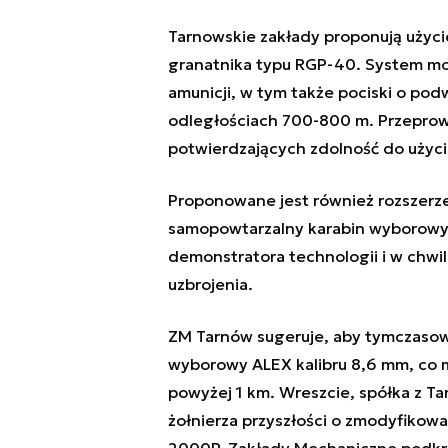
Tarnowskie zakłady proponują użyci
granatnika typu RGP-40. System m
amunicji, w tym także pociski o pod
odległościach 700-800 m. Przeprowa
potwierdzających zdolność do użyci
Proponowane jest również rozszerzen
samopowtarzalny karabin wyborowy 
demonstratora technologii i w chwi
uzbrojenia.
ZM Tarnów sugeruje, aby tymczasowo
wyborowy ALEX kalibru 8,6 mm, co m
powyżej 1 km. Wreszcie, spółka z T
żołnierza przyszłości o zmodyfiko
2000P. Zakłady Mechaniczne podkreś