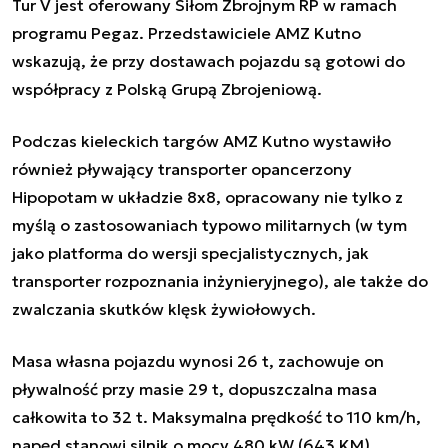
Tur V jest oferowany Siłom Zbrojnym RP w ramach
programu Pegaz. Przedstawiciele AMZ Kutno
wskazują, że przy dostawach pojazdu są gotowi do
współpracy z Polską Grupą Zbrojeniową.
Podczas kieleckich targów AMZ Kutno wystawiło
również pływający transporter opancerzony
Hipopotam w układzie 8x8, opracowany nie tylko z
myślą o zastosowaniach typowo militarnych (w tym
jako platforma do wersji specjalistycznych, jak
transporter rozpoznania inżynieryjnego), ale także do
zwalczania skutków klęsk żywiołowych.
Masa własna pojazdu wynosi 26 t, zachowuje on
pływalność przy masie 29 t, dopuszczalna masa
całkowita to 32 t. Maksymalna prędkość to 110 km/h,
napęd stanowi silnik o mocy 480 kW (643 KM).