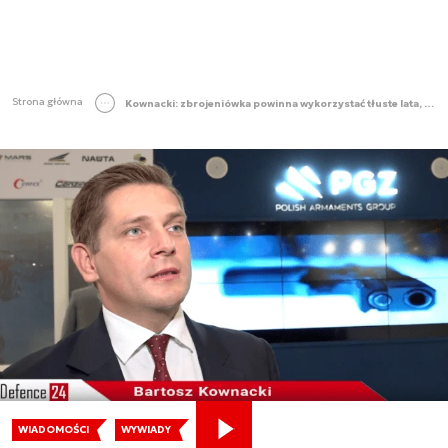
Strona główna
Kownacki: zbrojeniówka powinna wykorzystać tłuste lata, by pozyskać inne rynki [Defence24.pl TV]
WIADOMOŚCI
WYWIADY