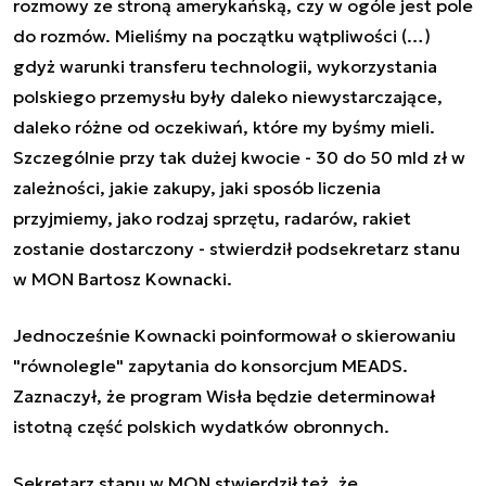
rozmowy ze stroną amerykańską, czy w ogóle jest pole
do rozmów. Mieliśmy na początku wątpliwości (…)
gdyż warunki transferu technologii, wykorzystania
polskiego przemysłu były daleko niewystarczające,
daleko różne od oczekiwań, które my byśmy mieli.
Szczególnie przy tak dużej kwocie - 30 do 50 mld zł w
zależności, jakie zakupy, jaki sposób liczenia
przyjmiemy, jako rodzaj sprzętu, radarów, rakiet
zostanie dostarczony
- stwierdził podsekretarz stanu
w MON Bartosz Kownacki.
Jednocześnie Kownacki poinformował o skierowaniu
"równolegle" zapytania do konsorcjum MEADS.
Zaznaczył, że program Wisła będzie determinował
istotną część polskich wydatków obronnych.
Sekretarz stanu w MON stwierdził też, że