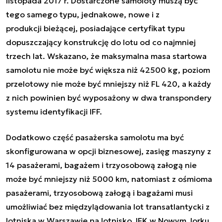
listopada 2017 r. Dostarczone samoloty muszą być
tego samego typu, jednakowe, nowe i z
produkcji bieżącej, posiadające certyfikat typu
dopuszczający konstrukcję do lotu od co najmniej
trzech lat. Wskazano, że maksymalna masa startowa
samolotu nie może być większa niż 42500 kg, poziom
przelotowy nie może być mniejszy niż FL 420, a każdy
z nich powinien być wyposażony w dwa transpondery
systemu identyfikacji IFF.
Dodatkowo część pasażerska samolotu ma być
skonfigurowana w opcji biznesowej, zasięg maszyny z
14 pasażerami, bagażem i trzyosobową załogą nie
może być mniejszy niż 5000 km, natomiast z ośmioma
pasażerami, trzyosobową załogą i bagażami musi
umożliwiać bez międzylądowania lot transatlantycki z
lotniska w Warszawie na lotnisko JFK w Nowym Jorku.