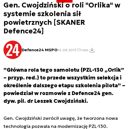
Gen. Cwojdziński o roli "Orlika" w
systemie szkolenia sił
powietrznych [SKANER
Defence24]
Defence24 MSPO
14.09.2017
1 min.
”Główna rola tego samolotu (PZL-130 „Orlik”
– przyp. red.) to przede wszystkim selekcja i
określenie dalszego etapu szkolenia pilota” –
powiedział w rozmowie z Defence24 gen.
dyw. pil. dr Leszek Cwojdziński.
Gen. Cwojdziński zwrócił uwagę, że tworzona nowa
technologia pozwala na modernizację PZL-130.