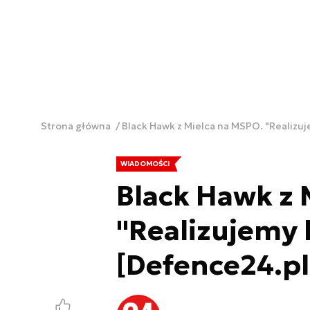
Strona główna
Black Hawk z Mielca na MSPO. "Realizuj
WIADOMOŚCI
Black Hawk z 
"Realizujemy 
[Defence24.pl