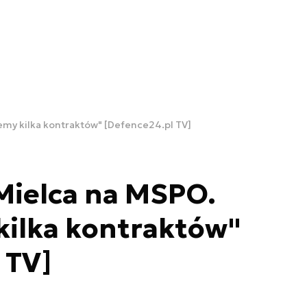
emy kilka kontraktów" [Defence24.pl TV]
Mielca na MSPO.
kilka kontraktów"
 TV]