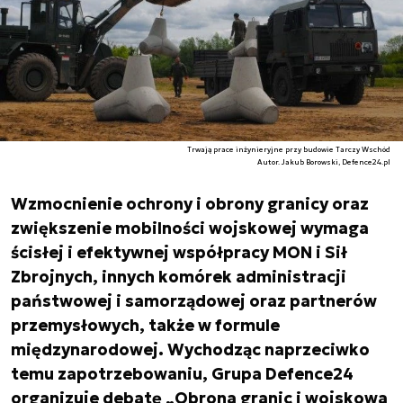
Trwają prace inżynieryjne przy budowie Tarczy Wschód
Autor. Jakub Borowski, Defence24.pl
Wzmocnienie ochrony i obrony granicy oraz
zwiększenie mobilności wojskowej wymaga
ścisłej i efektywnej współpracy MON i Sił
Zbrojnych, innych komórek administracji
państwowej i samorządowej oraz partnerów
przemysłowych, także w formule
międzynarodowej. Wychodząc naprzeciwko
temu zapotrzebowaniu, Grupa Defence24
organizuje debatę „Obrona granic i wojskowa