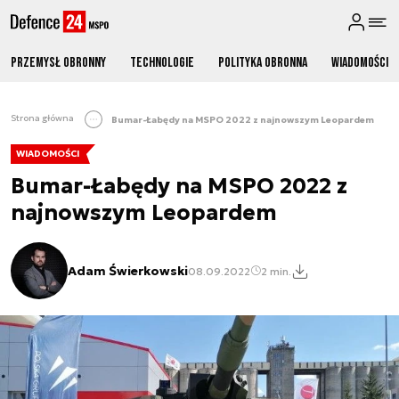
Przemysł obronny
Technologie
Polityka obronna
Wiadomości
Strona główna
Bumar-Łabędy na MSPO 2022 z najnowszym Leopardem
WIADOMOŚCI
Bumar-Łabędy na MSPO 2022 z
najnowszym Leopardem
Adam Świerkowski
08.09.2022
2 min.