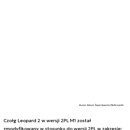
Autor. Adam Świerkowski/Defence24
Czołg Leopard 2 w wersji 2PL M1 został
zmodyfikowany w stosunku do wersji 2PL w zakresie: