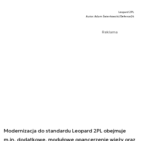
Leopard 2PL
Autor. Adam Świerkowski/Defence24
Reklama
Modernizacja do standardu Leopard 2PL obejmuje
m.in. dodatkowe, modułowe opancerzenie wieży oraz