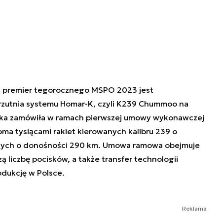
ch premier tegorocznego MSPO 2023 jest
zutnia systemu Homar-K, czyli K239 Chummoo na
ska zamówiła w ramach pierwszej umowy wykonawczej
toma tysiącami rakiet kierowanych kalibru 239 o
cznych o donośności 290 km. Umowa ramowa obejmuje
zą liczbę pocisków, a także transfer technologii
odukcję w Polsce.
Reklama