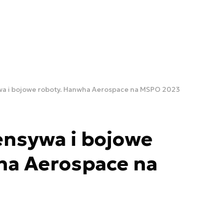
a i bojowe roboty. Hanwha Aerospace na MSPO 2023
nsywa i bojowe
ha Aerospace na