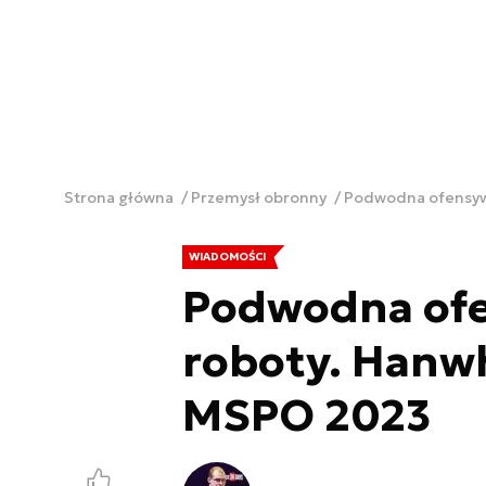
Strona główna
Przemysł obronny
Podwodna ofensyw
WIADOMOŚCI
Podwodna ofe
roboty. Hanw
MSPO 2023