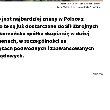
Robot UCV-L z wyrzutnią rakiet Taipers
Autor. Wojciech Kaczanowski/Defence24.pl
est najbardziej znany w Polsce z
 te są już dostarczane do Sił Zbrojnych
oreańska spółka skupia się w dużej
menach, w szczególności na
ętach podwodnych i zaawansowanych
lądowych.
Reklama