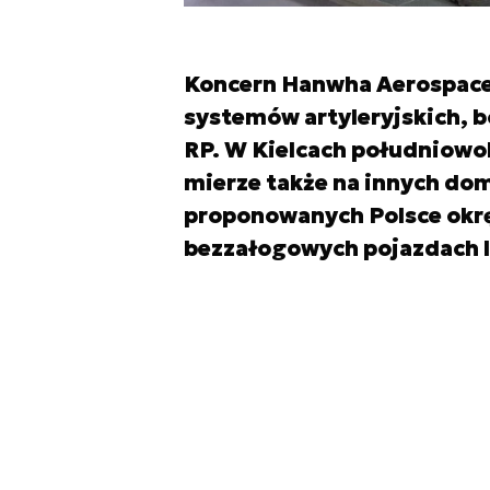
Koncern Hanwha Aerospace j
systemów artyleryjskich, bo
RP. W Kielcach południowok
mierze także na innych do
proponowanych Polsce okr
bezzałogowych pojazdach 