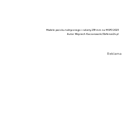
Modele pocisku taktycznego i rakiety 239 mm na MSPO 2023
Autor. Wojciech Kaczanowski/Defence24.pl
Reklama