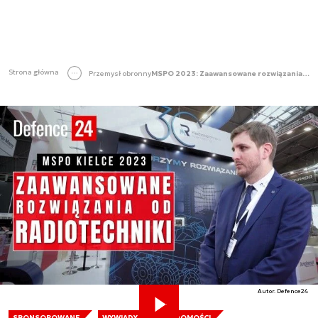
Strona główna
Przemysł obronny
MSPO 2023: Zaawansowane rozwiązania od Radiotechnika Marketing
Autor. Defence24
SPONSOROWANE
WYWIADY
WIADOMOŚCI