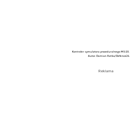
Kontroler symulatora proceduralnego MS-20.
Autor. Damian Ratka/Defence24
Reklama