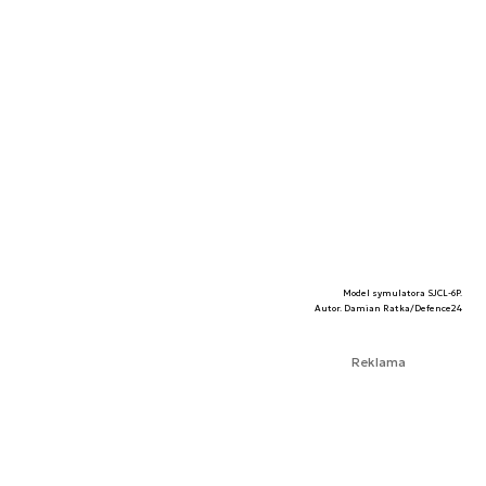
Model symulatora SJCL-6P.
Autor. Damian Ratka/Defence24
Reklama