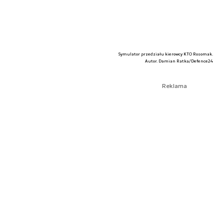
Symulator przedziału kierowcy KTO Rosomak.
Autor. Damian Ratka/Defence24
Reklama