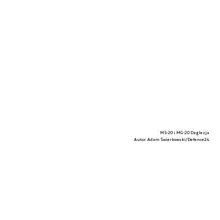
MS-20 i MG-20 Daglezja
Autor. Adam Świerkowski/Defence24