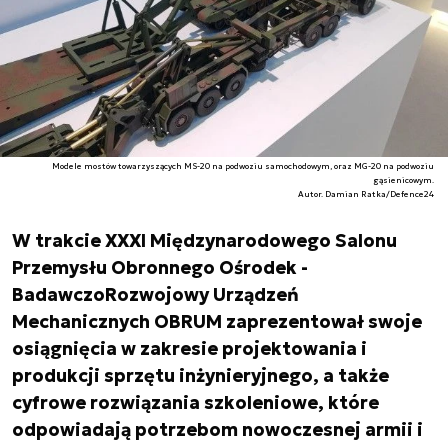
Modele mostów towarzyszących MS-20 na podwoziu samochodowym, oraz MG-20 na podwoziu
gąsienicowym.
Autor. Damian Ratka/Defence24
W trakcie XXXI Międzynarodowego Salonu
Przemysłu Obronnego Ośrodek -
BadawczoRozwojowy Urządzeń
Mechanicznych OBRUM zaprezentował swoje
osiągnięcia w zakresie projektowania i
produkcji sprzętu inżynieryjnego, a także
cyfrowe rozwiązania szkoleniowe, które
odpowiadają potrzebom nowoczesnej armii i