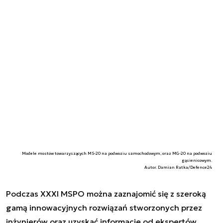
Modele mostów towarzyszących MS-20 na podwoziu samochodowym, oraz MG-20 na podwoziu
gąsienicowym.
Autor. Damian Ratka/Defence24
Podczas XXXI MSPO można zaznajomić się z szeroką
gamą innowacyjnych rozwiązań stworzonych przez
inżynierów oraz uzyskać informacje od ekspertów