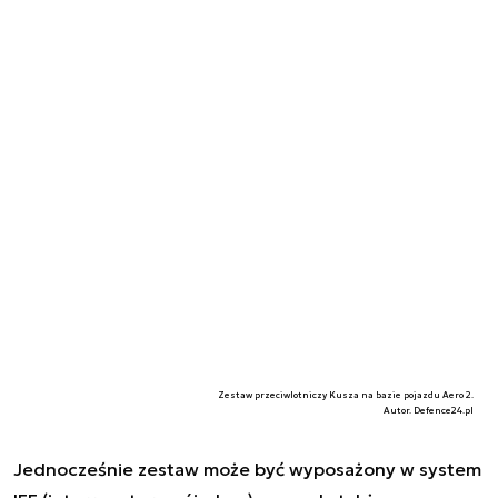
Zestaw przeciwlotniczy Kusza na bazie pojazdu Aero 2.
Autor. Defence24.pl
Jednocześnie zestaw może być wyposażony w system