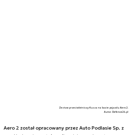
Zestaw przeciwlotniczy Kusza na bazie pojazdu Aero 2.
Autor. Defence24.pl
Aero 2 został opracowany przez Auto Podlasie Sp. z