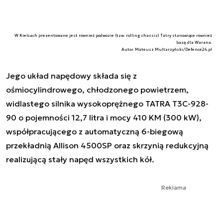
W Kielcach prezentowane jest również podwozie (tzw. rolling chassis) Tatry stanowiące również
bazę dla Warana.
Autor. Mateusz Multarzyński/Defence24.pl
Jego układ napędowy składa się z
ośmiocylindrowego, chłodzonego powietrzem,
widlastego silnika wysokoprężnego TATRA T3C-928-
90 o pojemności 12,7 litra i mocy 410 KM (300 kW),
współpracującego z automatyczną 6-biegową
przekładnią Allison 4500SP oraz skrzynią redukcyjną
realizującą stały napęd wszystkich kół.
Reklama