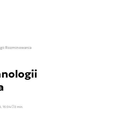
gii Rozminowania
nologii
a
, 15:04
2 min.