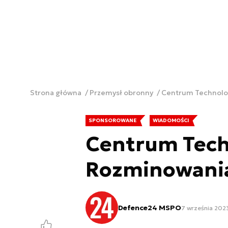
Strona główna
Przemysł obronny
Centrum Technolo
SPONSOROWANE
WIADOMOŚCI
Centrum Tech
Rozminowani
Defence24 MSPO
7 września 2023