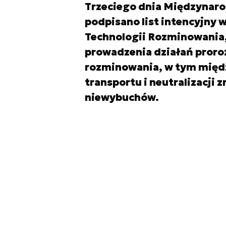
Trzeciego dnia Międzynar
podpisano list intencyjny
Technologii Rozminowania
prowadzenia działań proro
rozminowania, w tym międz
transportu i neutralizacji 
niewybuchów.